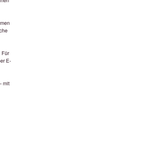
ruhen
samen
sche
. Für
er E-
– mit