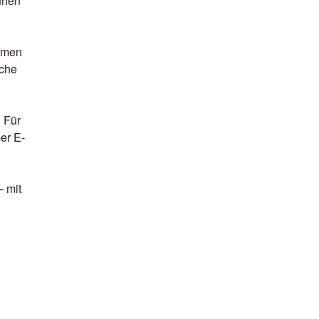
ruhen
samen
sche
. Für
er E-
– mit